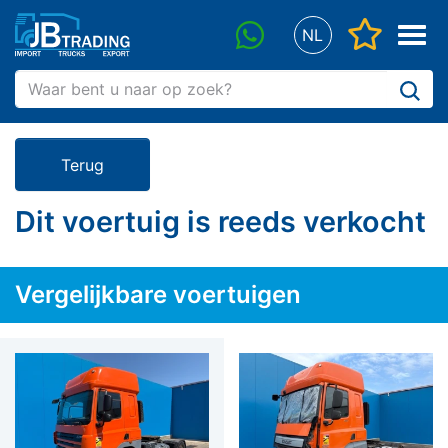
"Favorie
Menu
NL
whatsapp
Terug
Dit voertuig is reeds verkocht
Vergelijkbare voertuigen