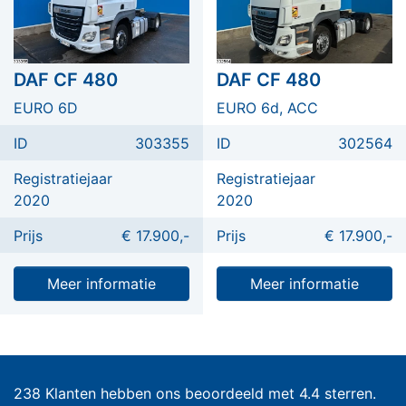
DAF CF 480
DAF CF 480
EURO 6D
EURO 6d, ACC
ID
303355
ID
302564
Registratiejaar
Registratiejaar
2020
2020
Prijs
€ 17.900,-
Prijs
€ 17.900,-
Meer informatie
Meer informatie
238 Klanten hebben ons beoordeeld met 4.4 sterren.