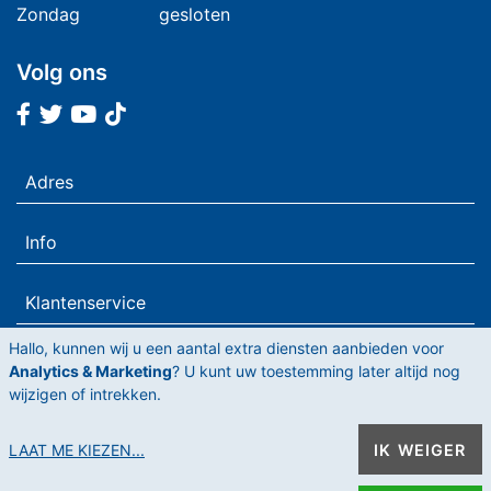
Zondag
gesloten
Volg ons
Facebook
Twitter
Youtube
Tiktok
Adres
Info
Klantenservice
Hallo, kunnen wij u een aantal extra diensten aanbieden voor
Analytics & Marketing
? U kunt uw toestemming later altijd nog
wijzigen of intrekken.
Privacy Statement
LAAT ME KIEZEN
...
IK WEIGER
Algemene voorwaarden