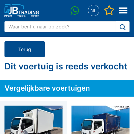
"Favorie
Menu
NL
whatsapp
Terug
Dit voertuig is reeds verkocht
Vergelijkbare voertuigen